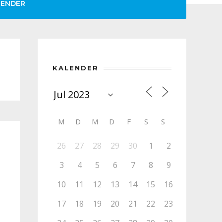
LENDER
KALENDER
M
D
M
D
F
S
S
26
27
28
29
30
1
2
3
4
5
6
7
8
9
10
11
12
13
14
15
16
17
18
19
20
21
22
23