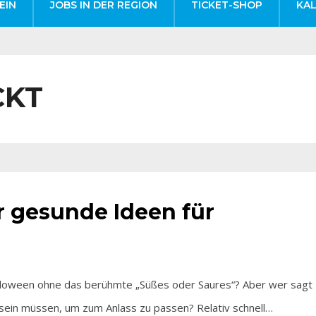
EIN
JOBS IN DER REGION
TICKET-SHOP
KA
CKT
r gesunde Ideen für
lloween ohne das berühmte „Süßes oder Saures“? Aber wer sagt
 sein müssen, um zum Anlass zu passen? Relativ schnell…