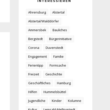
INTERESSIEREN
Ahrensburg
Alstertal
Alstertal/Walddörfer
Ammersbek
Bauliches
Bergstedt
Bürgerinitiative
Corona
Duvenstedt
Engagement
Familie
Ferientipp
Formsache
Freizeit
Geschichte
Geschäftliches
Hamburg
Hilfen
Hummelsbüttel
Jugendliche
Kinder
Kolumne
Kultur
Lemsahl-Mellingstedt