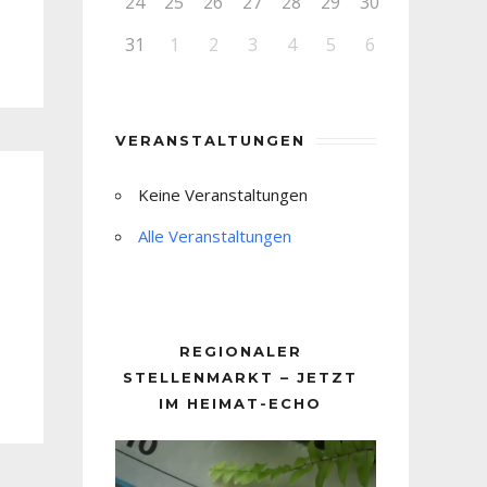
24
25
26
27
28
29
30
31
1
2
3
4
5
6
VERANSTALTUNGEN
Keine Veranstaltungen
Alle Veranstaltungen
REGIONALER
STELLENMARKT – JETZT
IM HEIMAT-ECHO
Video-