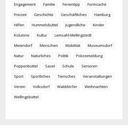
Engagement
Familie
Ferientipp
Formsache
Freizeit
Geschichte
Geschäftliches
Hamburg
Hilfen
Hummelsbüttel
Jugendliche
Kinder
Kolumne
Kultur
Lemsahl-Mellingstedt
Meiendorf
Menschen
Mobilität
Museumsdorf
Natur
Natürliches
Politik
Polizeimeldung
Poppenbüttel
Sasel
Schule
Senioren
Sport
Sportliches
Tierisches
Veranstaltungen
Verein
Volksdorf
Walddörfer
Weihnachten
Wellingsbüttel