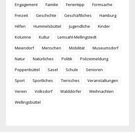
Engagement
Familie
Ferientipp
Formsache
Freizeit
Geschichte
Geschäftliches
Hamburg
Hilfen
Hummelsbüttel
Jugendliche
Kinder
Kolumne
Kultur
Lemsahl-Mellingstedt
Meiendorf
Menschen
Mobilität
Museumsdorf
Natur
Natürliches
Politik
Polizeimeldung
Poppenbüttel
Sasel
Schule
Senioren
Sport
Sportliches
Tierisches
Veranstaltungen
Verein
Volksdorf
Walddörfer
Weihnachten
Wellingsbüttel