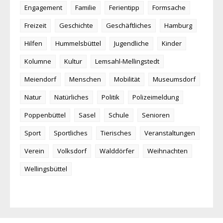
Engagement
Familie
Ferientipp
Formsache
Freizeit
Geschichte
Geschäftliches
Hamburg
Hilfen
Hummelsbüttel
Jugendliche
Kinder
Kolumne
Kultur
Lemsahl-Mellingstedt
Meiendorf
Menschen
Mobilität
Museumsdorf
Natur
Natürliches
Politik
Polizeimeldung
Poppenbüttel
Sasel
Schule
Senioren
Sport
Sportliches
Tierisches
Veranstaltungen
Verein
Volksdorf
Walddörfer
Weihnachten
Wellingsbüttel