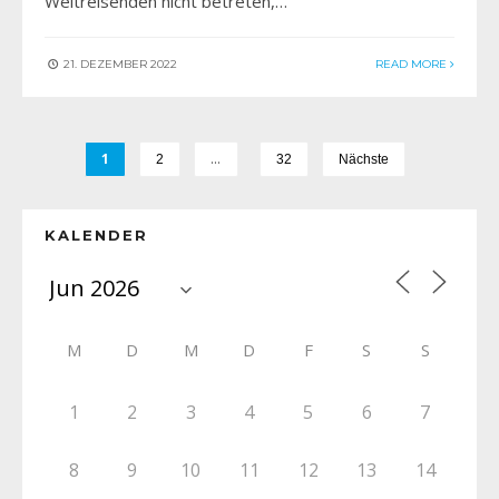
Weltreisenden nicht betreten,…
21. DEZEMBER 2022
READ MORE
1
…
2
32
Nächste
KALENDER
M
D
M
D
F
S
S
1
2
3
4
5
6
7
8
9
10
11
12
13
14