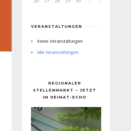
26
27
28
29
30
1
2
VERANSTALTUNGEN
Keine Veranstaltungen
Alle Veranstaltungen
REGIONALER
STELLENMARKT – JETZT
IM HEIMAT-ECHO
Video-
Player