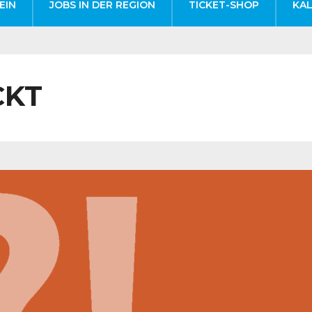
EIN
JOBS IN DER REGION
TICKET-SHOP
KA
CKT