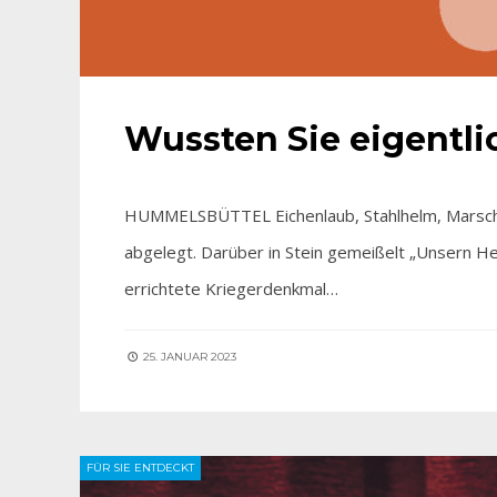
Wussten Sie eigentl
HUMMELSBÜTTEL Eichenlaub, Stahlhelm, Marschgep
abgelegt. Darüber in Stein gemeißelt „Unsern H
errichtete Kriegerdenkmal…
25. JANUAR 2023
FÜR SIE ENTDECKT