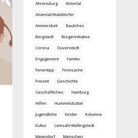
Ahrensburg
Alstertal
Alstertal/Walddörfer
Ammersbek
Bauliches
Bergstedt
Bürgerinitiative
Corona
Duvenstedt
Engagement
Familie
Ferientipp
Formsache
Freizeit
Geschichte
Geschäftliches
Hamburg
Hilfen
Hummelsbüttel
Jugendliche
Kinder
Kolumne
Kultur
Lemsahl-Mellingstedt
Meiendorf
Menschen