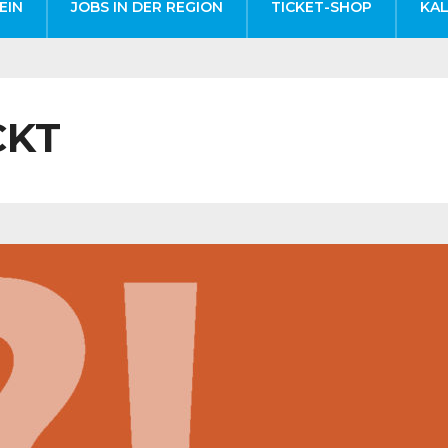
EIN
JOBS IN DER REGION
TICKET-SHOP
KA
CKT