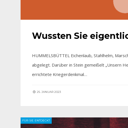
Wussten Sie eigentl
HUMMELSBÜTTEL Eichenlaub, Stahlhelm, Marschgep
abgelegt. Darüber in Stein gemeißelt „Unsern H
errichtete Kriegerdenkmal…
25. JANUAR 2023
FÜR SIE ENTDECKT