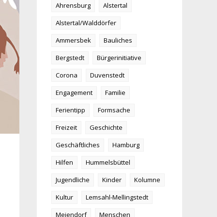
Ahrensburg
Alstertal
Alstertal/Walddörfer
Ammersbek
Bauliches
Bergstedt
Bürgerinitiative
Corona
Duvenstedt
Engagement
Familie
Ferientipp
Formsache
Freizeit
Geschichte
Geschäftliches
Hamburg
Hilfen
Hummelsbüttel
Jugendliche
Kinder
Kolumne
Kultur
Lemsahl-Mellingstedt
Meiendorf
Menschen