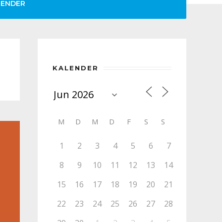
LENDER
KALENDER
M
D
M
D
F
S
S
1
2
3
4
5
6
7
8
9
10
11
12
13
14
15
16
17
18
19
20
21
22
23
24
25
26
27
28