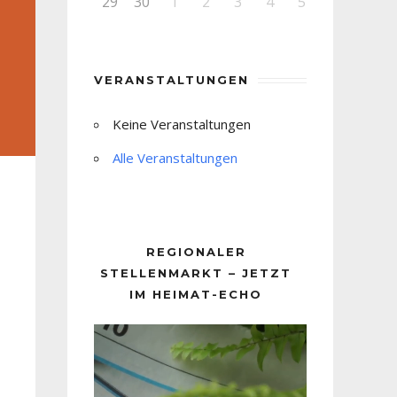
29
30
1
2
3
4
5
VERANSTALTUNGEN
Keine Veranstaltungen
Alle Veranstaltungen
REGIONALER
STELLENMARKT – JETZT
IM HEIMAT-ECHO
Video-
Player