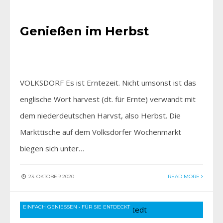
EINFACH GENIESSEN
•
FÜR SIE ENTDECKT
•
HIER BEI UNS
Genießen im Herbst
VOLKSDORF Es ist Erntezeit. Nicht umsonst ist das
englische Wort harvest (dt. für Ernte) verwandt mit
dem niederdeutschen Harvst, also Herbst. Die
Markttische auf dem Volksdorfer Wochenmarkt
biegen sich unter…
23. OKTOBER 2020
READ MORE
EINFACH GENIESSEN
•
FÜR SIE ENTDECKT