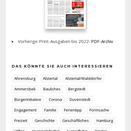
Vorherige Print-Ausgaben bis 2022:
PDF-Archiv
DAS KÖNNTE SIE AUCH INTERESSIEREN
Ahrensburg
Alstertal
Alstertal/Walddörfer
Ammersbek
Bauliches
Bergstedt
Bürgerinitiative
Corona
Duvenstedt
Engagement
Familie
Ferientipp
Formsache
Freizeit
Geschichte
Geschäftliches
Hamburg
Hilfen
Hummelsbüttel
Jugendliche
Kinder