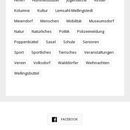
Kolumne
Kultur
Lemsahl-Mellingstedt
Meiendorf
Menschen
Mobilität
Museumsdorf
Natur
Natürliches
Politik
Polizeimeldung
Poppenbüttel
Sasel
Schule
Senioren
Sport
Sportliches
Tierisches
Veranstaltungen
Verein
Volksdorf
Walddörfer
Weihnachten
Wellingsbüttel
FACEBOOK