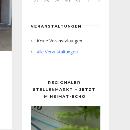
27
28
29
30
31
1
2
VERANSTALTUNGEN
Keine Veranstaltungen
Alle Veranstaltungen
REGIONALER
STELLENMARKT – JETZT
IM HEIMAT-ECHO
Video-
Player