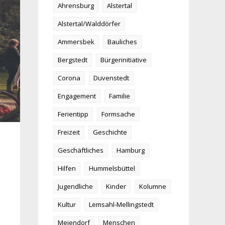
Ahrensburg
Alstertal
Alstertal/Walddörfer
Ammersbek
Bauliches
Bergstedt
Bürgerinitiative
Corona
Duvenstedt
Engagement
Familie
Ferientipp
Formsache
Freizeit
Geschichte
Geschäftliches
Hamburg
Hilfen
Hummelsbüttel
Jugendliche
Kinder
Kolumne
Kultur
Lemsahl-Mellingstedt
Meiendorf
Menschen