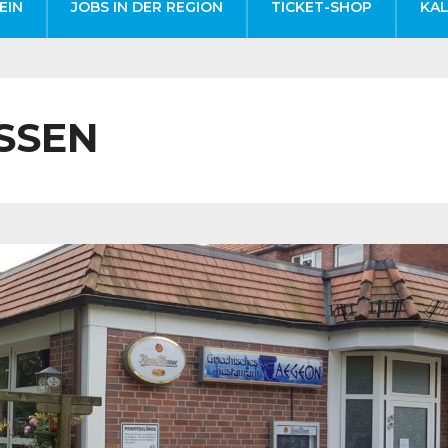
EIN
JOBS IN DER REGION
TICKET-SHOP
KA
SEN