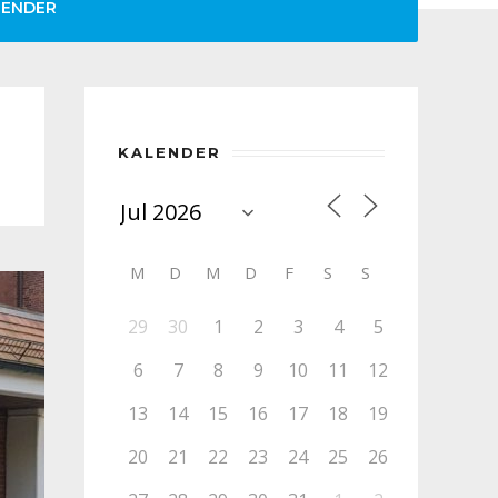
LENDER
KALENDER
M
D
M
D
F
S
S
29
30
1
2
3
4
5
6
7
8
9
10
11
12
13
14
15
16
17
18
19
20
21
22
23
24
25
26