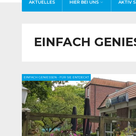
AKTUELLES
HIER BEI UNS
AKTIV S
EINFACH GENIES
EINFACH GENIESSEN
•
FÜR SIE ENTDECKT