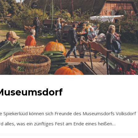
 Museumsdorf
e Spiekerlüüd können sich Freunde des Museumsdorfs Volksdorf
d alles, was ein zünftiges Fest am Ende eines heißen…