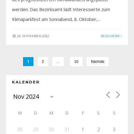
werden. Das Bezirksamt lädt Interessierte zum
Klimaparkfest am Sonnabend, 8. Oktober,…
28. SEPTEMBER 2022
READ MORE
1
…
2
10
Nächste
KALENDER
M
D
M
D
F
S
S
28
29
30
31
1
2
3