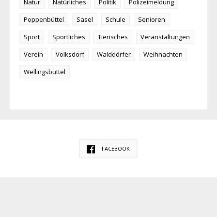
Natur
Natürliches
Politik
Polizeimeldung
Poppenbüttel
Sasel
Schule
Senioren
Sport
Sportliches
Tierisches
Veranstaltungen
Verein
Volksdorf
Walddörfer
Weihnachten
Wellingsbüttel
FACEBOOK