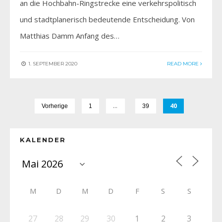
an die Hochbahn-Ringstrecke eine verkehrspolitisch
und stadtplanerisch bedeutende Entscheidung. Von
Matthias Damm Anfang des…
1. SEPTEMBER 2020
READ MORE
…
40
Vorherige
1
39
KALENDER
M
D
M
D
F
S
S
27
28
29
30
1
2
3