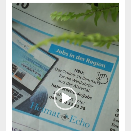
Video-
Player