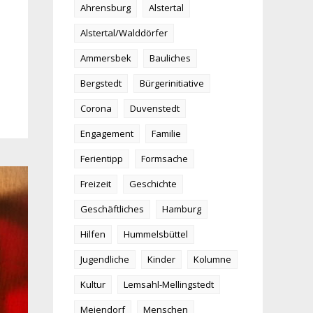
Ahrensburg
Alstertal
Alstertal/Walddörfer
Ammersbek
Bauliches
Bergstedt
Bürgerinitiative
Corona
Duvenstedt
Engagement
Familie
Ferientipp
Formsache
Freizeit
Geschichte
Geschäftliches
Hamburg
Hilfen
Hummelsbüttel
Jugendliche
Kinder
Kolumne
Kultur
Lemsahl-Mellingstedt
Meiendorf
Menschen