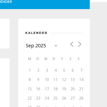
LENDER
KALENDER
M
D
M
D
F
S
S
1
2
3
4
5
6
7
8
9
10
11
12
13
14
15
16
17
18
19
20
21
22
23
24
25
26
27
28