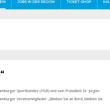
EIN
JOBS IN DER REGION
TICKET-SHOP
KA
!“
rger Sportbundes (HSB) und sein Präsident Dr. Jürgen
amburger Vereinsmitglieder: „Bleiben Sie an Bord, bleiben Sie