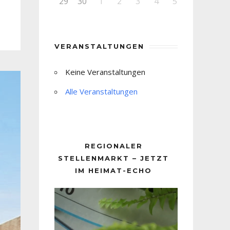
29
30
1
2
3
4
5
VERANSTALTUNGEN
Keine Veranstaltungen
Alle Veranstaltungen
REGIONALER
STELLENMARKT – JETZT
IM HEIMAT-ECHO
Video-
Player