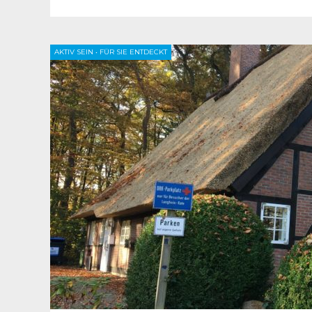
AKTIV SEIN
•
FÜR SIE ENTDECKT