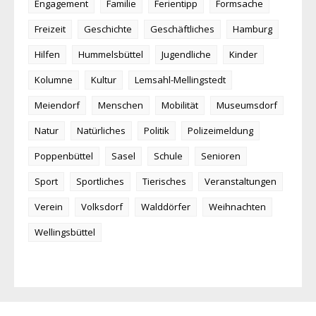
Engagement
Familie
Ferientipp
Formsache
Freizeit
Geschichte
Geschäftliches
Hamburg
Hilfen
Hummelsbüttel
Jugendliche
Kinder
Kolumne
Kultur
Lemsahl-Mellingstedt
Meiendorf
Menschen
Mobilität
Museumsdorf
Natur
Natürliches
Politik
Polizeimeldung
Poppenbüttel
Sasel
Schule
Senioren
Sport
Sportliches
Tierisches
Veranstaltungen
Verein
Volksdorf
Walddörfer
Weihnachten
Wellingsbüttel