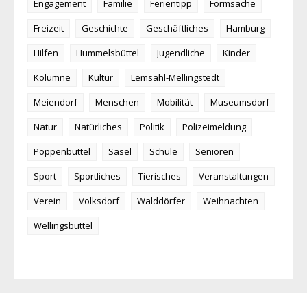
Engagement
Familie
Ferientipp
Formsache
Freizeit
Geschichte
Geschäftliches
Hamburg
Hilfen
Hummelsbüttel
Jugendliche
Kinder
Kolumne
Kultur
Lemsahl-Mellingstedt
Meiendorf
Menschen
Mobilität
Museumsdorf
Natur
Natürliches
Politik
Polizeimeldung
Poppenbüttel
Sasel
Schule
Senioren
Sport
Sportliches
Tierisches
Veranstaltungen
Verein
Volksdorf
Walddörfer
Weihnachten
Wellingsbüttel