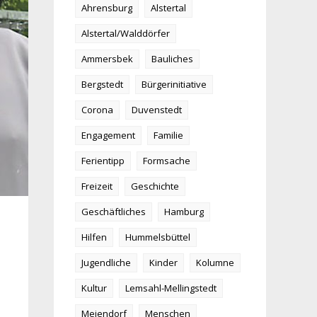
Ahrensburg
Alstertal
Alstertal/Walddörfer
Ammersbek
Bauliches
Bergstedt
Bürgerinitiative
Corona
Duvenstedt
Engagement
Familie
Ferientipp
Formsache
Freizeit
Geschichte
Geschäftliches
Hamburg
Hilfen
Hummelsbüttel
Jugendliche
Kinder
Kolumne
Kultur
Lemsahl-Mellingstedt
Meiendorf
Menschen