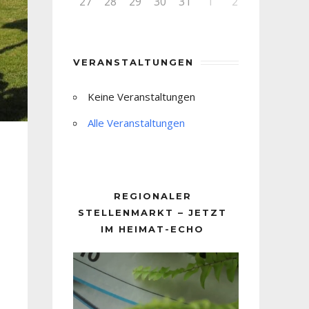
27
28
29
30
31
1
2
VERANSTALTUNGEN
Keine Veranstaltungen
Alle Veranstaltungen
REGIONALER
STELLENMARKT – JETZT
IM HEIMAT-ECHO
Video-
Player