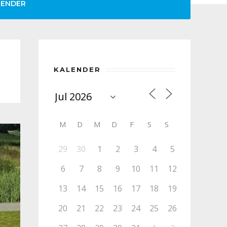
LENDER
KALENDER
M
D
M
D
F
S
S
29
30
1
2
3
4
5
6
7
8
9
10
11
12
13
14
15
16
17
18
19
20
21
22
23
24
25
26