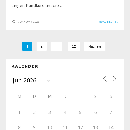
langen Rundkurs um die…
4. JANUAR 2023
READ MORE
1
…
2
12
Nächste
KALENDER
M
D
M
D
F
S
S
1
2
3
4
5
6
7
8
9
10
11
12
13
14