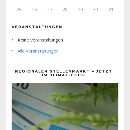
25
26
27
28
29
30
31
VERANSTALTUNGEN
Keine Veranstaltungen
Alle Veranstaltungen
REGIONALER STELLENMARKT – JETZT
IM HEIMAT-ECHO
Video-
Player