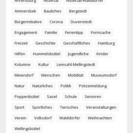
Ahrensburg
Alstertal
Alstertal/Walddörfer
Ammersbek
Bauliches
Bergstedt
Bürgerinitiative
Corona
Duvenstedt
Engagement
Familie
Ferientipp
Formsache
Freizeit
Geschichte
Geschäftliches
Hamburg
Hilfen
Hummelsbüttel
Jugendliche
Kinder
Kolumne
Kultur
Lemsahl-Mellingstedt
Meiendorf
Menschen
Mobilität
Museumsdorf
Natur
Natürliches
Politik
Polizeimeldung
Poppenbüttel
Sasel
Schule
Senioren
Sport
Sportliches
Tierisches
Veranstaltungen
Verein
Volksdorf
Walddörfer
Weihnachten
Wellingsbüttel