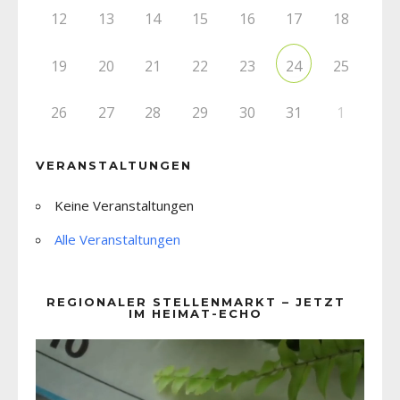
12
13
14
15
16
17
18
19
20
21
22
23
25
24
26
27
28
29
30
31
1
VERANSTALTUNGEN
Keine Veranstaltungen
Alle Veranstaltungen
REGIONALER STELLENMARKT – JETZT
IM HEIMAT-ECHO
Video-
Player