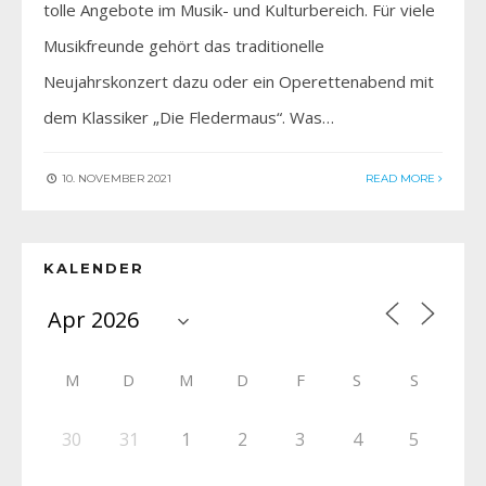
tolle Angebote im Musik- und Kulturbereich. Für viele
Musikfreunde gehört das traditionelle
Neujahrskonzert dazu oder ein Operettenabend mit
dem Klassiker „Die Fledermaus“. Was…
10. NOVEMBER 2021
READ MORE
KALENDER
M
D
M
D
F
S
S
30
31
1
2
3
4
5