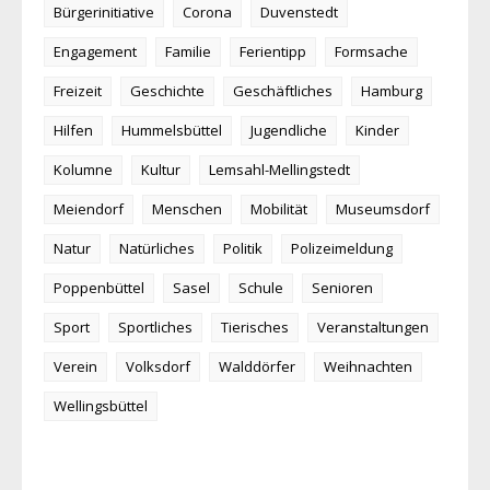
Bürgerinitiative
Corona
Duvenstedt
Engagement
Familie
Ferientipp
Formsache
Freizeit
Geschichte
Geschäftliches
Hamburg
Hilfen
Hummelsbüttel
Jugendliche
Kinder
Kolumne
Kultur
Lemsahl-Mellingstedt
Meiendorf
Menschen
Mobilität
Museumsdorf
Natur
Natürliches
Politik
Polizeimeldung
Poppenbüttel
Sasel
Schule
Senioren
Sport
Sportliches
Tierisches
Veranstaltungen
Verein
Volksdorf
Walddörfer
Weihnachten
Wellingsbüttel