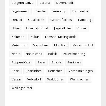
Bürgerinitiative
Corona
Duvenstedt
Engagement
Familie
Ferientipp
Formsache
Freizeit
Geschichte
Geschäftliches
Hamburg
Hilfen
Hummelsbüttel
Jugendliche
Kinder
Kolumne
Kultur
Lemsahl-Mellingstedt
Meiendorf
Menschen
Mobilität
Museumsdorf
Natur
Natürliches
Politik
Polizeimeldung
Poppenbüttel
Sasel
Schule
Senioren
Sport
Sportliches
Tierisches
Veranstaltungen
Verein
Volksdorf
Walddörfer
Weihnachten
Wellingsbüttel