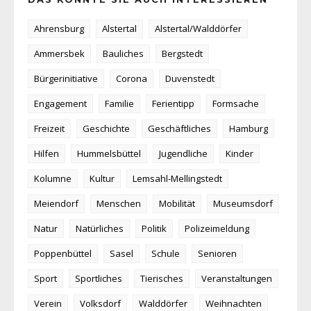
Ahrensburg
Alstertal
Alstertal/Walddörfer
Ammersbek
Bauliches
Bergstedt
Bürgerinitiative
Corona
Duvenstedt
Engagement
Familie
Ferientipp
Formsache
Freizeit
Geschichte
Geschäftliches
Hamburg
Hilfen
Hummelsbüttel
Jugendliche
Kinder
Kolumne
Kultur
Lemsahl-Mellingstedt
Meiendorf
Menschen
Mobilität
Museumsdorf
Natur
Natürliches
Politik
Polizeimeldung
Poppenbüttel
Sasel
Schule
Senioren
Sport
Sportliches
Tierisches
Veranstaltungen
Verein
Volksdorf
Walddörfer
Weihnachten