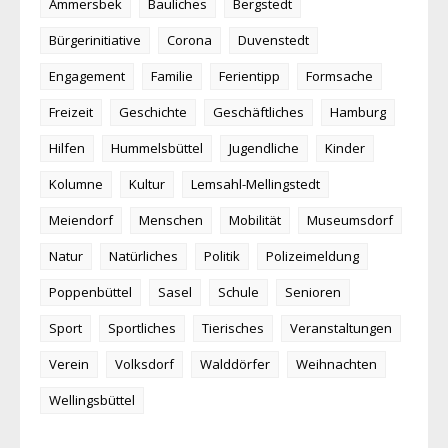
Ammersbek
Bauliches
Bergstedt
Bürgerinitiative
Corona
Duvenstedt
Engagement
Familie
Ferientipp
Formsache
Freizeit
Geschichte
Geschäftliches
Hamburg
Hilfen
Hummelsbüttel
Jugendliche
Kinder
Kolumne
Kultur
Lemsahl-Mellingstedt
Meiendorf
Menschen
Mobilität
Museumsdorf
Natur
Natürliches
Politik
Polizeimeldung
Poppenbüttel
Sasel
Schule
Senioren
Sport
Sportliches
Tierisches
Veranstaltungen
Verein
Volksdorf
Walddörfer
Weihnachten
Wellingsbüttel