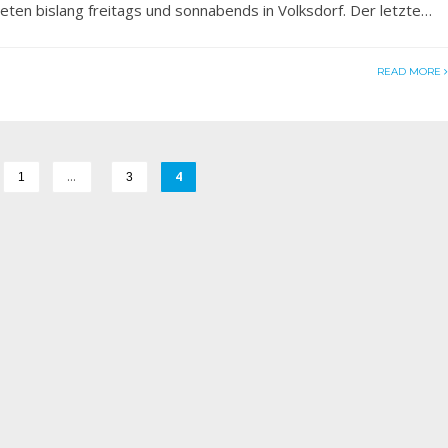
ten bislang freitags und sonnabends in Volksdorf. Der letzte…
READ MORE
…
4
1
3