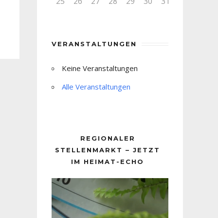
25
26
27
28
29
30
31
VERANSTALTUNGEN
Keine Veranstaltungen
Alle Veranstaltungen
REGIONALER
STELLENMARKT – JETZT
IM HEIMAT-ECHO
Video-
Player