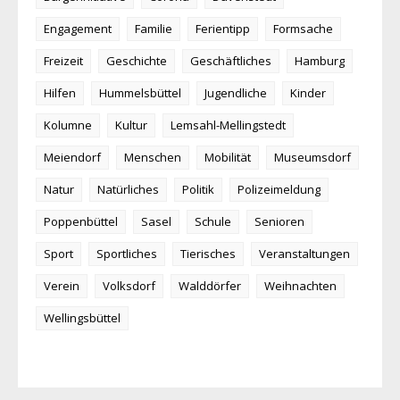
Engagement
Familie
Ferientipp
Formsache
Freizeit
Geschichte
Geschäftliches
Hamburg
Hilfen
Hummelsbüttel
Jugendliche
Kinder
Kolumne
Kultur
Lemsahl-Mellingstedt
Meiendorf
Menschen
Mobilität
Museumsdorf
Natur
Natürliches
Politik
Polizeimeldung
Poppenbüttel
Sasel
Schule
Senioren
Sport
Sportliches
Tierisches
Veranstaltungen
Verein
Volksdorf
Walddörfer
Weihnachten
Wellingsbüttel