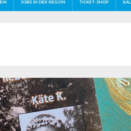
EIN
JOBS IN DER REGION
TICKET-SHOP
KA