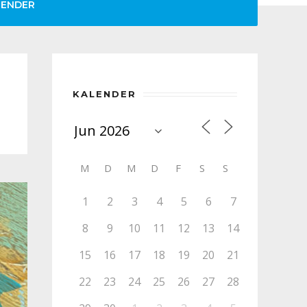
LENDER
KALENDER
M
D
M
D
F
S
S
1
2
3
4
5
6
7
8
9
10
11
12
13
14
15
16
17
18
19
20
21
22
23
24
25
26
27
28