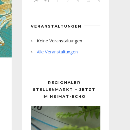
29
30
1
2
3
4
5
VERANSTALTUNGEN
Keine Veranstaltungen
Alle Veranstaltungen
REGIONALER
STELLENMARKT – JETZT
IM HEIMAT-ECHO
Video-
Player