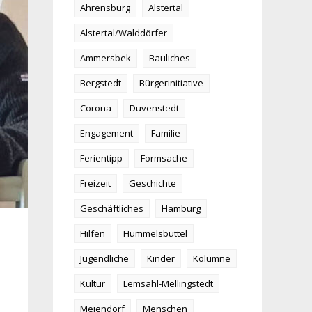
Ahrensburg
Alstertal
Alstertal/Walddörfer
Ammersbek
Bauliches
Bergstedt
Bürgerinitiative
Corona
Duvenstedt
Engagement
Familie
Ferientipp
Formsache
Freizeit
Geschichte
Geschäftliches
Hamburg
Hilfen
Hummelsbüttel
Jugendliche
Kinder
Kolumne
Kultur
Lemsahl-Mellingstedt
Meiendorf
Menschen