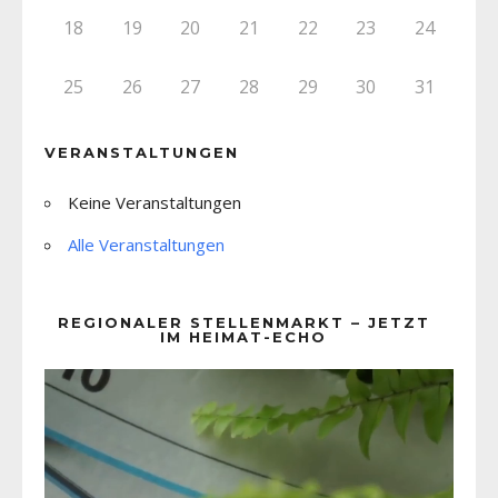
18
19
20
21
22
23
24
25
26
27
28
29
30
31
VERANSTALTUNGEN
Keine Veranstaltungen
Alle Veranstaltungen
REGIONALER STELLENMARKT – JETZT
IM HEIMAT-ECHO
Video-
Player