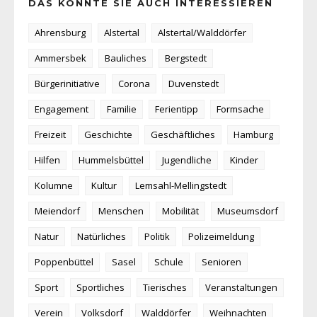
DAS KÖNNTE SIE AUCH INTERESSIEREN
Ahrensburg
Alstertal
Alstertal/Walddörfer
Ammersbek
Bauliches
Bergstedt
Bürgerinitiative
Corona
Duvenstedt
Engagement
Familie
Ferientipp
Formsache
Freizeit
Geschichte
Geschäftliches
Hamburg
Hilfen
Hummelsbüttel
Jugendliche
Kinder
Kolumne
Kultur
Lemsahl-Mellingstedt
Meiendorf
Menschen
Mobilität
Museumsdorf
Natur
Natürliches
Politik
Polizeimeldung
Poppenbüttel
Sasel
Schule
Senioren
Sport
Sportliches
Tierisches
Veranstaltungen
Verein
Volksdorf
Walddörfer
Weihnachten