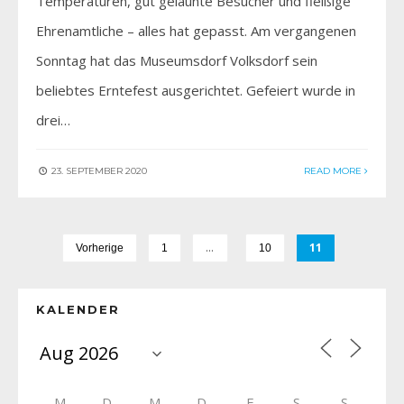
Temperaturen, gut gelaunte Besucher und fleißige
Ehrenamtliche – alles hat gepasst. Am vergangenen
Sonntag hat das Museumsdorf Volksdorf sein
beliebtes Erntefest ausgerichtet. Gefeiert wurde in
drei…
23. SEPTEMBER 2020
READ MORE
…
11
Vorherige
1
10
KALENDER
M
D
M
D
F
S
S