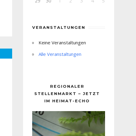
29
30
1
2
3
4
5
VERANSTALTUNGEN
Keine Veranstaltungen
Alle Veranstaltungen
REGIONALER
STELLENMARKT – JETZT
IM HEIMAT-ECHO
Video-
Player