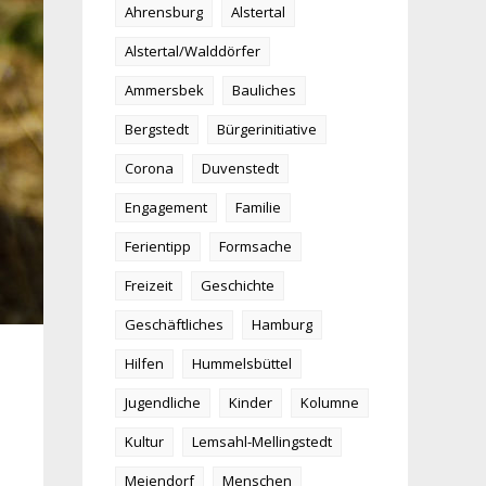
Ahrensburg
Alstertal
Alstertal/Walddörfer
Ammersbek
Bauliches
Bergstedt
Bürgerinitiative
Corona
Duvenstedt
Engagement
Familie
Ferientipp
Formsache
Freizeit
Geschichte
Geschäftliches
Hamburg
Hilfen
Hummelsbüttel
Jugendliche
Kinder
Kolumne
Kultur
Lemsahl-Mellingstedt
Meiendorf
Menschen