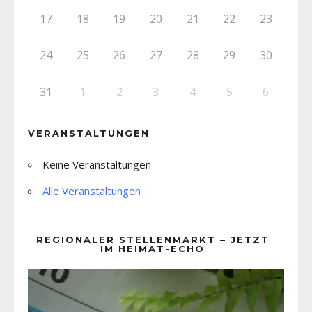
17
18
19
20
21
22
23
24
25
26
27
28
29
30
31
1
2
3
4
5
6
VERANSTALTUNGEN
Keine Veranstaltungen
Alle Veranstaltungen
REGIONALER STELLENMARKT – JETZT
IM HEIMAT-ECHO
Video-
Player