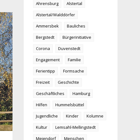
Ahrensburg
Alstertal
Alstertal/Walddörfer
Ammersbek
Bauliches
Bergstedt
Bürgerinitiative
Corona
Duvenstedt
Engagement
Familie
Ferientipp
Formsache
Freizeit
Geschichte
Geschäftliches
Hamburg
Hilfen
Hummelsbüttel
Jugendliche
Kinder
Kolumne
Kultur
Lemsahl-Mellingstedt
Meiendorf
Menschen