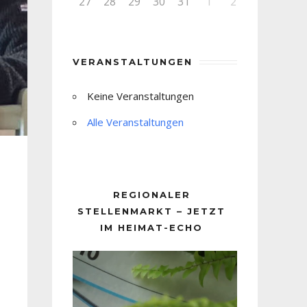
27
28
29
30
31
1
2
VERANSTALTUNGEN
Keine Veranstaltungen
Alle Veranstaltungen
REGIONALER
STELLENMARKT – JETZT
IM HEIMAT-ECHO
Video-
Player