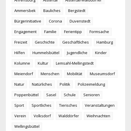
Ammersbek
Bauliches
Bergstedt
Bürgerinitiative
Corona
Duvenstedt
Engagement
Familie
Ferientipp
Formsache
Freizeit
Geschichte
Geschäftliches
Hamburg
Hilfen
Hummelsbüttel
Jugendliche
Kinder
Kolumne
Kultur
Lemsahl-Mellingstedt
Meiendorf
Menschen
Mobilität
Museumsdorf
Natur
Natürliches
Politik
Polizeimeldung
Poppenbüttel
Sasel
Schule
Senioren
Sport
Sportliches
Tierisches
Veranstaltungen
Verein
Volksdorf
Walddörfer
Weihnachten
Wellingsbüttel