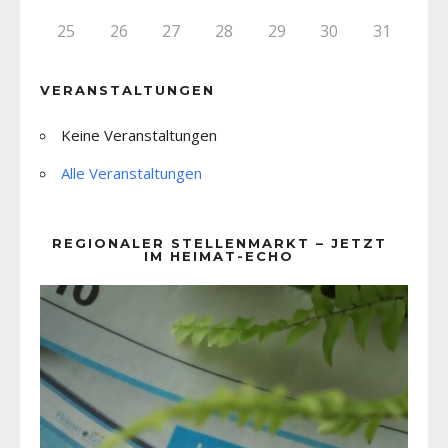
25
26
27
28
29
30
31
VERANSTALTUNGEN
Keine Veranstaltungen
Alle Veranstaltungen
REGIONALER STELLENMARKT – JETZT
IM HEIMAT-ECHO
Video-
Player