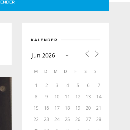
LENDER
KALENDER
M
D
M
D
F
S
S
1
2
3
4
5
6
7
8
9
10
11
12
13
14
15
16
17
18
19
20
21
22
23
24
25
26
27
28