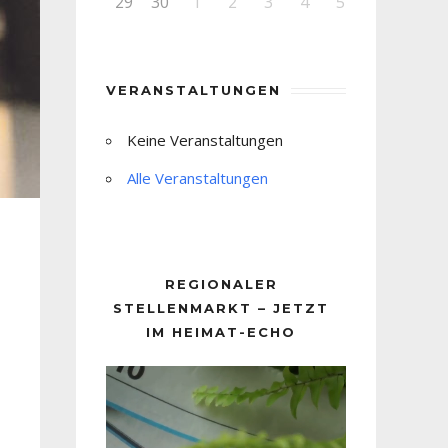
29
30
1
2
3
4
5
VERANSTALTUNGEN
Keine Veranstaltungen
Alle Veranstaltungen
REGIONALER
STELLENMARKT – JETZT
IM HEIMAT-ECHO
Video-
Player