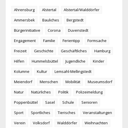
Ahrensburg
Alstertal
Alstertal/Walddörfer
Ammersbek
Bauliches
Bergstedt
Bürgerinitiative
Corona
Duvenstedt
Engagement
Familie
Ferientipp
Formsache
Freizeit
Geschichte
Geschäftliches
Hamburg
Hilfen
Hummelsbüttel
Jugendliche
Kinder
Kolumne
Kultur
Lemsahl-Mellingstedt
Meiendorf
Menschen
Mobilität
Museumsdorf
Natur
Natürliches
Politik
Polizeimeldung
Poppenbüttel
Sasel
Schule
Senioren
Sport
Sportliches
Tierisches
Veranstaltungen
Verein
Volksdorf
Walddörfer
Weihnachten