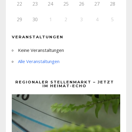
22
23
24
25
26
27
28
29
30
1
2
3
4
5
VERANSTALTUNGEN
Keine Veranstaltungen
Alle Veranstaltungen
REGIONALER STELLENMARKT – JETZT
IM HEIMAT-ECHO
Video-
Player