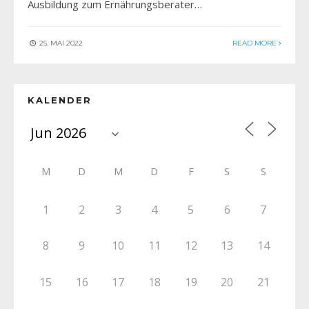
Ausbildung zum Ernährungsberater…
25. MAI 2022
READ MORE
KALENDER
M
D
M
D
F
S
S
1
2
3
4
5
6
7
8
9
10
11
12
13
14
15
16
17
18
19
20
21