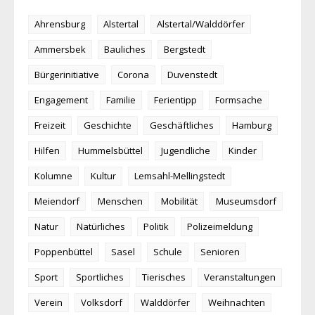
Ahrensburg
Alstertal
Alstertal/Walddörfer
Ammersbek
Bauliches
Bergstedt
Bürgerinitiative
Corona
Duvenstedt
Engagement
Familie
Ferientipp
Formsache
Freizeit
Geschichte
Geschäftliches
Hamburg
Hilfen
Hummelsbüttel
Jugendliche
Kinder
Kolumne
Kultur
Lemsahl-Mellingstedt
Meiendorf
Menschen
Mobilität
Museumsdorf
Natur
Natürliches
Politik
Polizeimeldung
Poppenbüttel
Sasel
Schule
Senioren
Sport
Sportliches
Tierisches
Veranstaltungen
Verein
Volksdorf
Walddörfer
Weihnachten