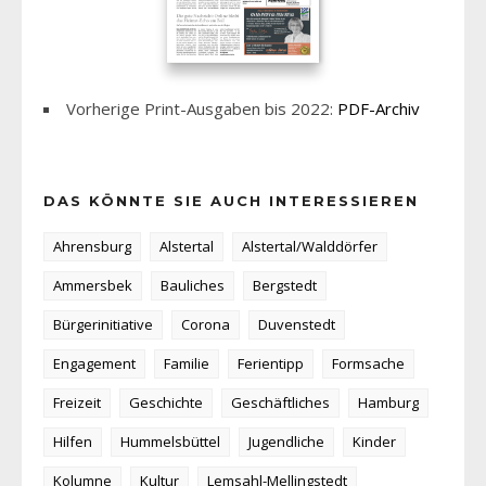
Vorherige Print-Ausgaben bis 2022:
PDF-Archiv
DAS KÖNNTE SIE AUCH INTERESSIEREN
Ahrensburg
Alstertal
Alstertal/Walddörfer
Ammersbek
Bauliches
Bergstedt
Bürgerinitiative
Corona
Duvenstedt
Engagement
Familie
Ferientipp
Formsache
Freizeit
Geschichte
Geschäftliches
Hamburg
Hilfen
Hummelsbüttel
Jugendliche
Kinder
Kolumne
Kultur
Lemsahl-Mellingstedt