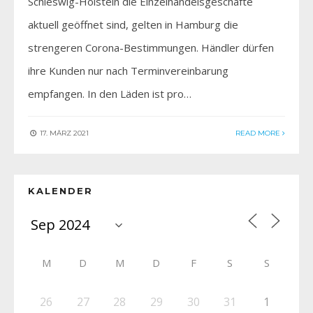
Schleswig-Holstein die Einzelhandelsgeschäfte
aktuell geöffnet sind, gelten in Hamburg die
strengeren Corona-Bestimmungen. Händler dürfen
ihre Kunden nur nach Terminvereinbarung
empfangen. In den Läden ist pro…
17. MÄRZ 2021
READ MORE
KALENDER
M
D
M
D
F
S
S
26
27
28
29
30
31
1