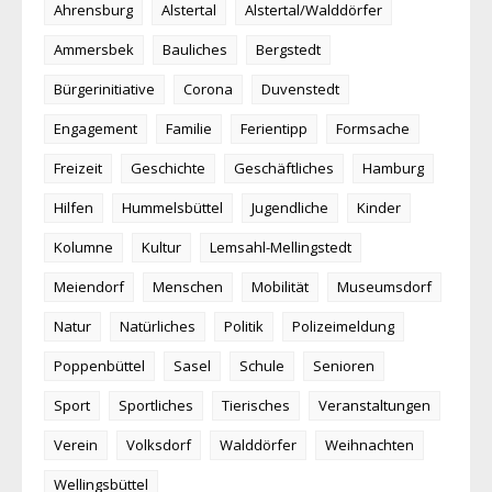
Ahrensburg
Alstertal
Alstertal/Walddörfer
Ammersbek
Bauliches
Bergstedt
Bürgerinitiative
Corona
Duvenstedt
Engagement
Familie
Ferientipp
Formsache
Freizeit
Geschichte
Geschäftliches
Hamburg
Hilfen
Hummelsbüttel
Jugendliche
Kinder
Kolumne
Kultur
Lemsahl-Mellingstedt
Meiendorf
Menschen
Mobilität
Museumsdorf
Natur
Natürliches
Politik
Polizeimeldung
Poppenbüttel
Sasel
Schule
Senioren
Sport
Sportliches
Tierisches
Veranstaltungen
Verein
Volksdorf
Walddörfer
Weihnachten
Wellingsbüttel