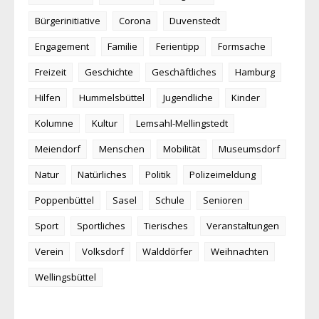
Bürgerinitiative
Corona
Duvenstedt
Engagement
Familie
Ferientipp
Formsache
Freizeit
Geschichte
Geschäftliches
Hamburg
Hilfen
Hummelsbüttel
Jugendliche
Kinder
Kolumne
Kultur
Lemsahl-Mellingstedt
Meiendorf
Menschen
Mobilität
Museumsdorf
Natur
Natürliches
Politik
Polizeimeldung
Poppenbüttel
Sasel
Schule
Senioren
Sport
Sportliches
Tierisches
Veranstaltungen
Verein
Volksdorf
Walddörfer
Weihnachten
Wellingsbüttel