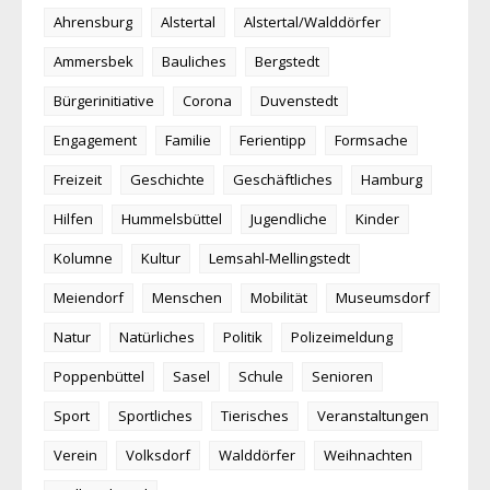
Ahrensburg
Alstertal
Alstertal/Walddörfer
Ammersbek
Bauliches
Bergstedt
Bürgerinitiative
Corona
Duvenstedt
Engagement
Familie
Ferientipp
Formsache
Freizeit
Geschichte
Geschäftliches
Hamburg
Hilfen
Hummelsbüttel
Jugendliche
Kinder
Kolumne
Kultur
Lemsahl-Mellingstedt
Meiendorf
Menschen
Mobilität
Museumsdorf
Natur
Natürliches
Politik
Polizeimeldung
Poppenbüttel
Sasel
Schule
Senioren
Sport
Sportliches
Tierisches
Veranstaltungen
Verein
Volksdorf
Walddörfer
Weihnachten