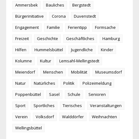
Ammersbek
Bauliches
Bergstedt
Bürgerinitiative
Corona
Duvenstedt
Engagement
Familie
Ferientipp
Formsache
Freizeit
Geschichte
Geschäftliches
Hamburg
Hilfen
Hummelsbüttel
Jugendliche
Kinder
Kolumne
Kultur
Lemsahl-Mellingstedt
Meiendorf
Menschen
Mobilität
Museumsdorf
Natur
Natürliches
Politik
Polizeimeldung
Poppenbüttel
Sasel
Schule
Senioren
Sport
Sportliches
Tierisches
Veranstaltungen
Verein
Volksdorf
Walddörfer
Weihnachten
Wellingsbüttel