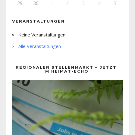
29
30
1
2
3
4
5
VERANSTALTUNGEN
Keine Veranstaltungen
Alle Veranstaltungen
REGIONALER STELLENMARKT – JETZT
IM HEIMAT-ECHO
Video-
Player