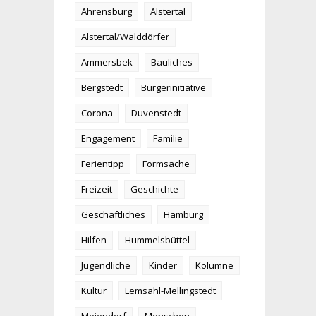
Ahrensburg
Alstertal
Alstertal/Walddörfer
Ammersbek
Bauliches
Bergstedt
Bürgerinitiative
Corona
Duvenstedt
Engagement
Familie
Ferientipp
Formsache
Freizeit
Geschichte
Geschäftliches
Hamburg
Hilfen
Hummelsbüttel
Jugendliche
Kinder
Kolumne
Kultur
Lemsahl-Mellingstedt