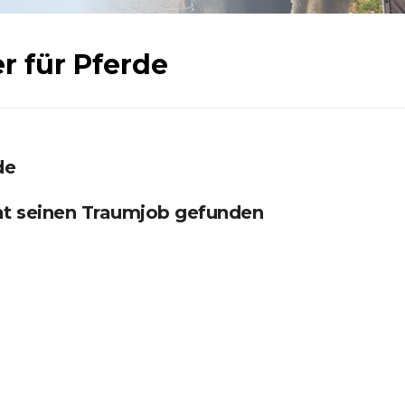
er für Pferde
de
t seinen Traumjob gefunden