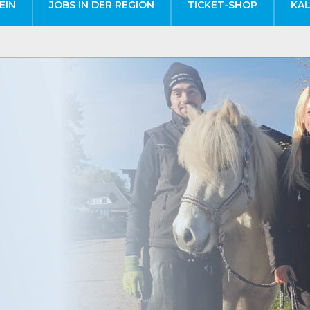
EIN
JOBS IN DER REGION
TICKET-SHOP
KA