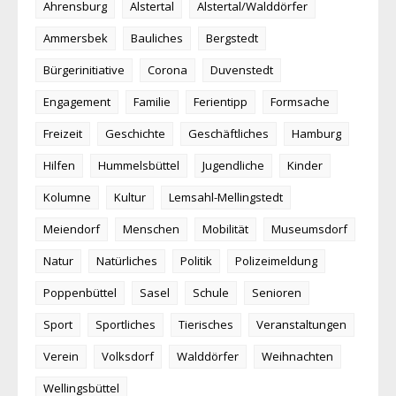
Ahrensburg
Alstertal
Alstertal/Walddörfer
Ammersbek
Bauliches
Bergstedt
Bürgerinitiative
Corona
Duvenstedt
Engagement
Familie
Ferientipp
Formsache
Freizeit
Geschichte
Geschäftliches
Hamburg
Hilfen
Hummelsbüttel
Jugendliche
Kinder
Kolumne
Kultur
Lemsahl-Mellingstedt
Meiendorf
Menschen
Mobilität
Museumsdorf
Natur
Natürliches
Politik
Polizeimeldung
Poppenbüttel
Sasel
Schule
Senioren
Sport
Sportliches
Tierisches
Veranstaltungen
Verein
Volksdorf
Walddörfer
Weihnachten
Wellingsbüttel