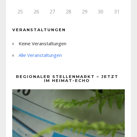
25
26
27
28
29
30
31
VERANSTALTUNGEN
Keine Veranstaltungen
Alle Veranstaltungen
REGIONALER STELLENMARKT – JETZT
IM HEIMAT-ECHO
Video-
Player