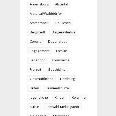
Ahrensburg
Alstertal
Alstertal/Walddörfer
Ammersbek
Bauliches
Bergstedt
Bürgerinitiative
Corona
Duvenstedt
Engagement
Familie
Ferientipp
Formsache
Freizeit
Geschichte
Geschäftliches
Hamburg
Hilfen
Hummelsbüttel
Jugendliche
Kinder
Kolumne
Kultur
Lemsahl-Mellingstedt