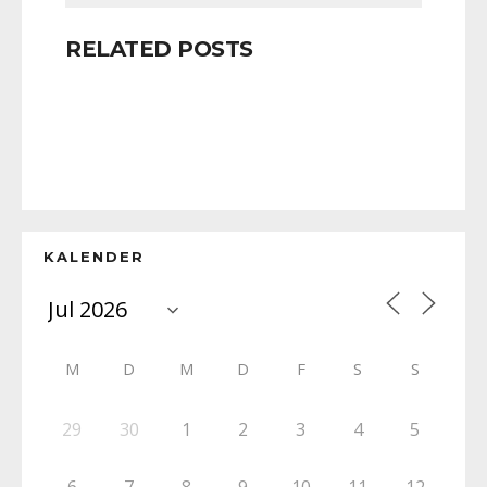
RELATED POSTS
KALENDER
M
D
M
D
F
S
S
29
30
1
2
3
4
5
6
7
8
9
10
11
12