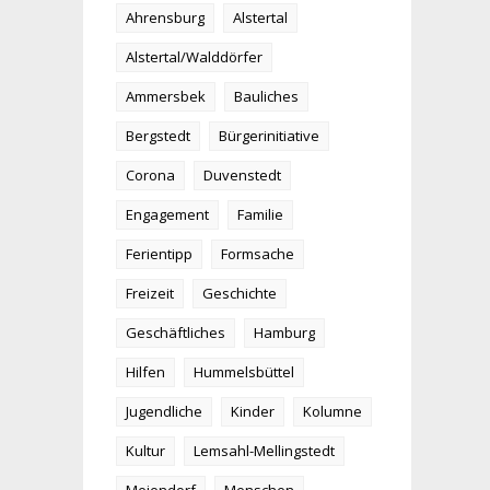
Ahrensburg
Alstertal
Alstertal/Walddörfer
Ammersbek
Bauliches
Bergstedt
Bürgerinitiative
Corona
Duvenstedt
Engagement
Familie
Ferientipp
Formsache
Freizeit
Geschichte
Geschäftliches
Hamburg
Hilfen
Hummelsbüttel
Jugendliche
Kinder
Kolumne
Kultur
Lemsahl-Mellingstedt