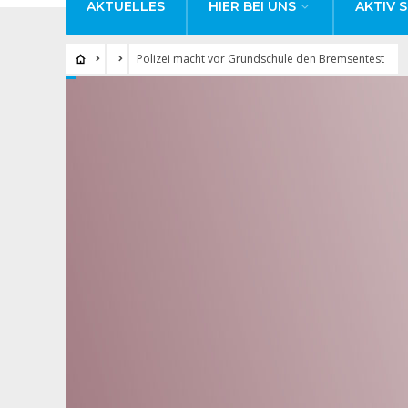
AKTUELLES
HIER BEI UNS
AKTIV S
Polizei macht vor Grundschule den Bremsentest