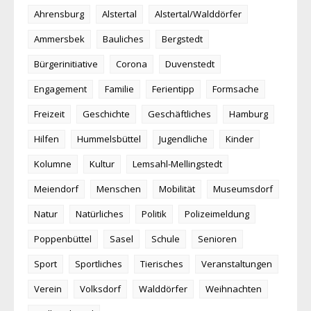
Ahrensburg
Alstertal
Alstertal/Walddörfer
Ammersbek
Bauliches
Bergstedt
Bürgerinitiative
Corona
Duvenstedt
Engagement
Familie
Ferientipp
Formsache
Freizeit
Geschichte
Geschäftliches
Hamburg
Hilfen
Hummelsbüttel
Jugendliche
Kinder
Kolumne
Kultur
Lemsahl-Mellingstedt
Meiendorf
Menschen
Mobilität
Museumsdorf
Natur
Natürliches
Politik
Polizeimeldung
Poppenbüttel
Sasel
Schule
Senioren
Sport
Sportliches
Tierisches
Veranstaltungen
Verein
Volksdorf
Walddörfer
Weihnachten