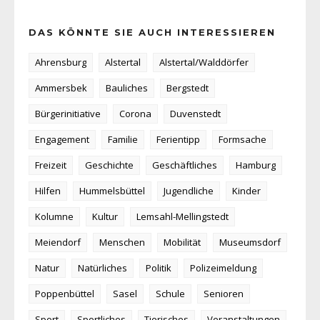
DAS KÖNNTE SIE AUCH INTERESSIEREN
Ahrensburg
Alstertal
Alstertal/Walddörfer
Ammersbek
Bauliches
Bergstedt
Bürgerinitiative
Corona
Duvenstedt
Engagement
Familie
Ferientipp
Formsache
Freizeit
Geschichte
Geschäftliches
Hamburg
Hilfen
Hummelsbüttel
Jugendliche
Kinder
Kolumne
Kultur
Lemsahl-Mellingstedt
Meiendorf
Menschen
Mobilität
Museumsdorf
Natur
Natürliches
Politik
Polizeimeldung
Poppenbüttel
Sasel
Schule
Senioren
Sport
Sportliches
Tierisches
Veranstaltungen