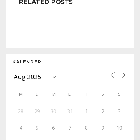
RELATED POSTS
KALENDER
M
D
M
D
F
S
S
28
29
30
31
1
2
3
4
5
6
7
8
9
10